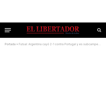
Portada
»
Futsal: Argentina cayó 2-1 contra Portugal y es subcampeón del mundo