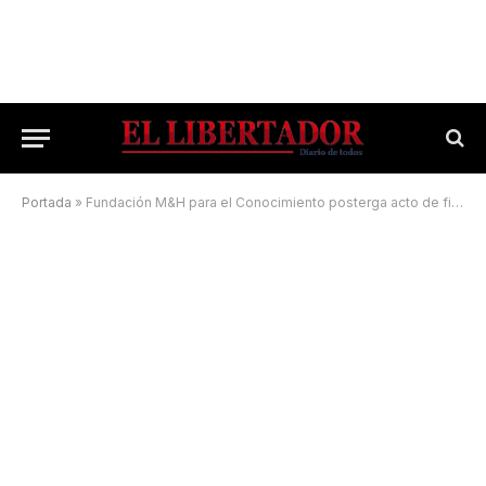
Portada
»
Fundación M&H para el Conocimiento posterga acto de fin de año