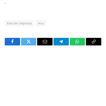
.
Edición Impresa
Hoy
Facebook
Twitter
Email
Telegram
WhatsApp
Copy
Link