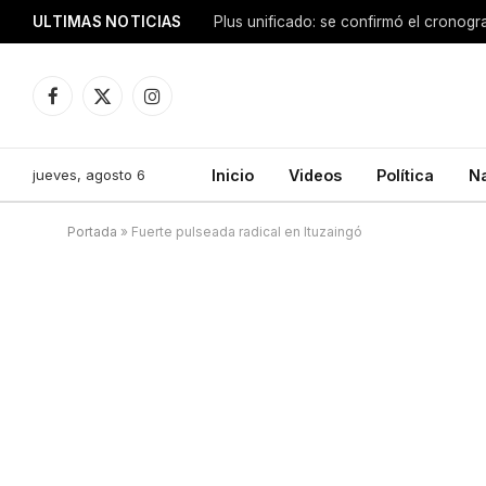
ULTIMAS NOTICIAS
Facebook
X
Instagram
(Twitter)
jueves, agosto 6
Inicio
Videos
Política
N
Portada
»
Fuerte pulseada radical en Ituzaingó