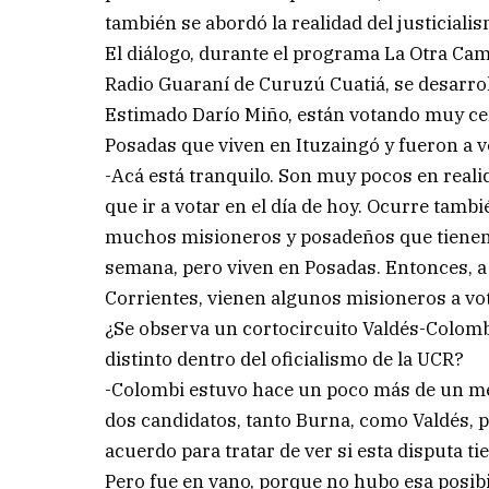
también se abordó la realidad del justicialis
El diálogo, durante el programa La Otra Ca
Radio Guaraní de Curuzú Cuatiá, se desarrol
Estimado Darío Miño, están votando muy cer
Posadas que viven en Ituzaingó y fueron a v
-Acá está tranquilo. Son muy pocos en reali
que ir a votar en el día de hoy. Ocurre tamb
muchos misioneros y posadeños que tienen d
semana, pero viven en Posadas. Entonces, a 
Corrientes, vienen algunos misioneros a vot
¿Se observa un cortocircuito Valdés-Colomb
distinto dentro del oficialismo de la UCR?
-Colombi estuvo hace un poco más de un mes
dos candidatos, tanto Burna, como Valdés, p
acuerdo para tratar de ver si esta disputa ti
Pero fue en vano, porque no hubo esa posibi