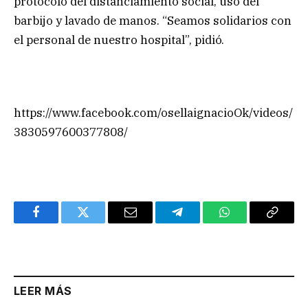
protocolo del distanciamiento social, uso del
barbijo y lavado de manos. “Seamos solidarios con
el personal de nuestro hospital”, pidió.
https://www.facebook.com/osellaignacioOk/videos/
3830597600377808/
Facebook
Twitter
Email
Telegram
WhatsApp
Copy
Link
LEER MÁS