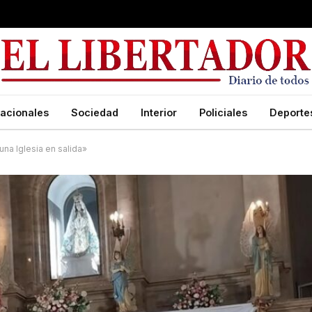
acionales
Sociedad
Interior
Policiales
Deporte
na Iglesia en salida»