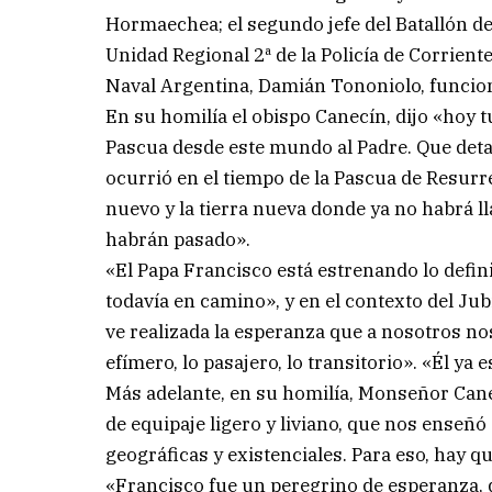
Hormaechea; el segundo jefe del Batallón de 
Unidad Regional 2ª de la Policía de Corrient
Naval Argentina, Damián Tononiolo, funciona
En su homilía el obispo Canecín, dijo «hoy 
Pascua desde este mundo al Padre. Que deta
ocurrió en el tiempo de la Pascua de Resurrec
nuevo y la tierra nueva donde ya no habrá lla
habrán pasado».
«El Papa Francisco está estrenando lo defini
todavía en camino», y en el contexto del Jub
ve realizada la esperanza que a nosotros n
efímero, lo pasajero, lo transitorio». «Él ya
Más adelante, en su homilía, Monseñor Cane
de equipaje ligero y liviano, que nos enseñó 
geográficas y existenciales. Para eso, hay qu
«Francisco fue un peregrino de esperanza, 