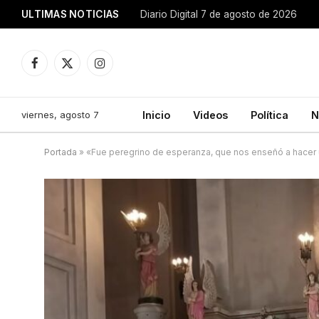
ULTIMAS NOTICIAS
Diario Digital 7 de agosto de 2026
Facebook
X
Instagram
(Twitter)
viernes, agosto 7
Inicio
Videos
Política
N
Portada
»
«Fue peregrino de esperanza, que nos enseñó a hacer u