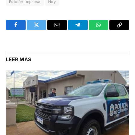
Edición Impresa
Hoy
Facebook
Twitter
Email
Telegram
WhatsApp
Copy
Link
LEER MÁS