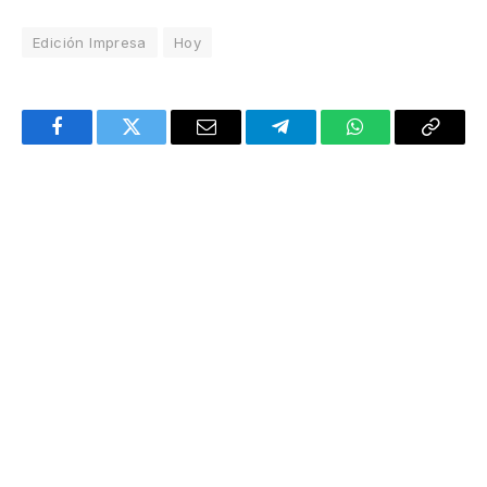
Edición Impresa
Hoy
Facebook
Twitter
Email
Telegram
WhatsApp
Copy
Link