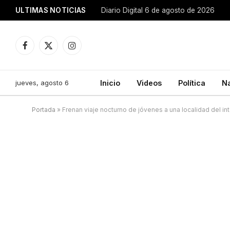
ULTIMAS NOTICIAS
Diario Digital 6 de agosto de 2026
Facebook
X
Instagram
(Twitter)
jueves, agosto 6
Inicio
Videos
Política
N
Portada
»
Frenan viaje nocturno de jóvenes a una localidad del int