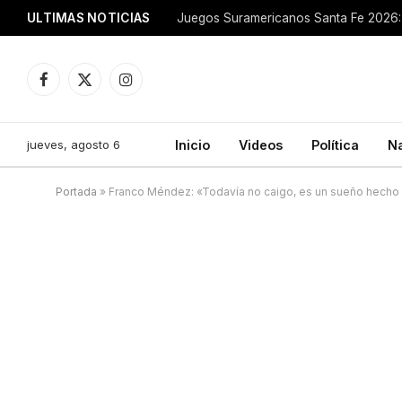
ULTIMAS NOTICIAS
Juegos Suramericanos Santa Fe 2026: 
Facebook
X
Instagram
(Twitter)
jueves, agosto 6
Inicio
Videos
Política
N
Portada
»
Franco Méndez: «Todavía no caigo, es un sueño hecho re