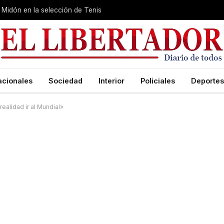
Midón en la selección de Tenis
acionales
Sociedad
Interior
Policiales
Deportes
alidad ir al Mundial»