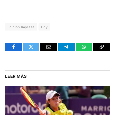
Edición Impresa
Hoy
Facebook
Twitter
Email
Telegram
WhatsApp
Copy
Link
LEER MÁS