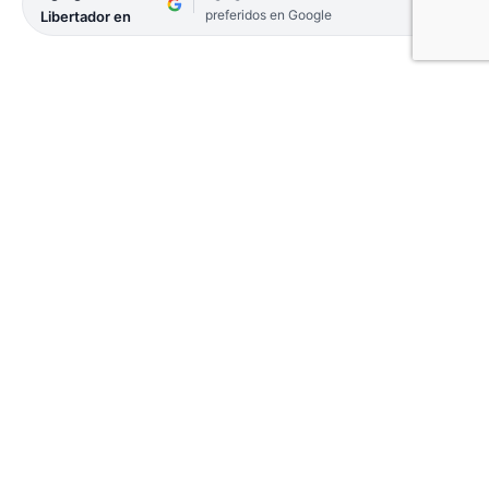
preferidos en Google
Libertador en
Con el último suspiro, Guaraní Antonio Franco
superó a Alianza por 2 a 1 y se quedó con el primer
chico.
El juego correspondió a una de las semifinales de
la Región Litoral Norte y se disputó en la noche de
Villa Sarita en la capital misionera.
El tanto que le terminó dando la ventaja al dueño
de casa, fue obra de Cristian Barinaga que la
terminó empujando casí en soledad cuando el