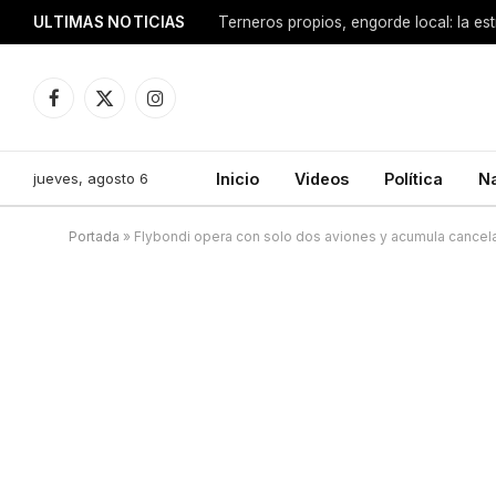
ULTIMAS NOTICIAS
Terneros propios, engorde local: la est
Facebook
X
Instagram
(Twitter)
jueves, agosto 6
Inicio
Videos
Política
N
Portada
»
Flybondi opera con solo dos aviones y acumula cancel