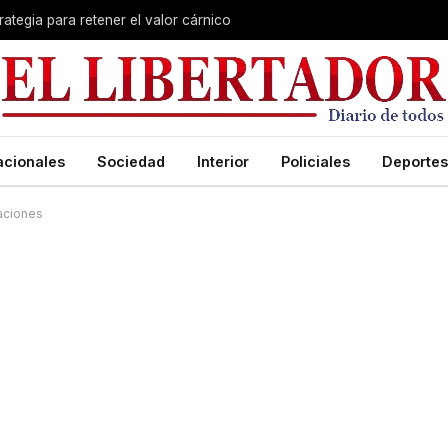
rategia para retener el valor cárnico
acionales
Sociedad
Interior
Policiales
Deportes
aciones