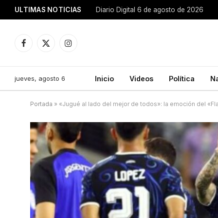
ULTIMAS NOTICIAS
Diario Digital 6 de agosto de 2026
Facebook
X
Instagram
(Twitter)
jueves, agosto 6
Inicio
Videos
Política
N
Portada
»
«Jugué al lado del mejor de todos»: la emoción del «F