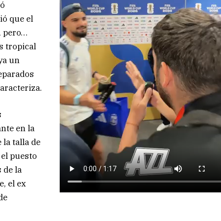
tó
ió que el
r, pero…
 tropical
ya un
reparados
aracteriza.
s
nte en la
la talla de
 el puesto
 de la
, el ex
de