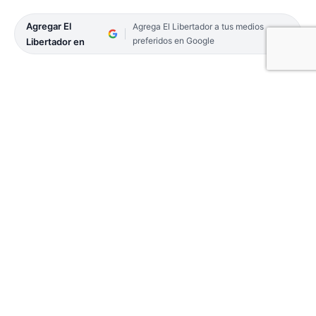
Agregar El
Agrega El Libertador a tus medios
preferidos en Google
Libertador en
Con un destacado espectáculo circense, vecinos
del barrio Ponce y Santa María disfrutaron de los
shows de acróbatas, malabaristas y payasos en el
marco de El Circo en tu Barrio, una de las
propuestas culturales y recreativas que organiza
la Municipalidad capitalina para celebrar el Mes de
Corrientes.