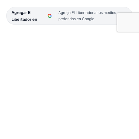
Agregar El
Agrega El Libertador a tus medios
preferidos en Google
Libertador en
Este evento, que se presentó en Casa Íbera de la
ciudad de Corrientes y tendrá lugar en la localidad
de Santa Ana de los Guácaras el 6 de julio en la
cancha municipal de Ingenio Primer Correntino.
Por lo tanto, la Intendente de esta localidad, Silvana
Almirón señaló que “estamos muy contentos de