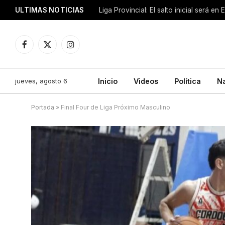
ULTIMAS NOTICIAS
Liga Provincial: El salto inicial será en
Facebook
X
Instagram
(Twitter)
jueves, agosto 6
Inicio
Videos
Política
N
Portada
»
Final Four de Liga Próximo Masculino