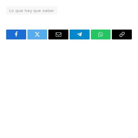
Lo que hay que saber
Facebook
Twitter
Email
Telegram
WhatsApp
Copy
Link