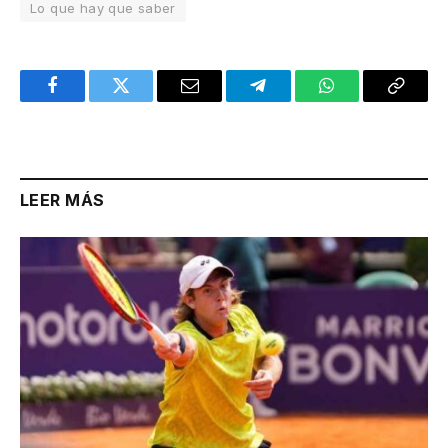
Lo que hay que saber
Facebook
Twitter
Email
Telegram
WhatsApp
Copy
Link
LEER MÁS