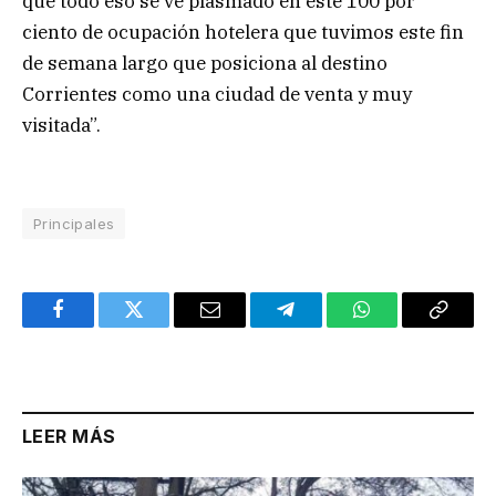
que todo eso se ve plasmado en este 100 por
ciento de ocupación hotelera que tuvimos este fin
de semana largo que posiciona al destino
Corrientes como una ciudad de venta y muy
visitada”.
Principales
Facebook
Twitter
Email
Telegram
WhatsApp
Copy
Link
LEER MÁS