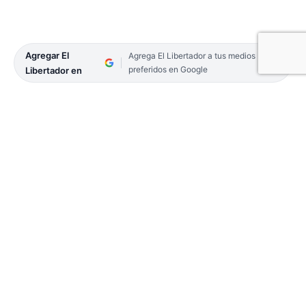
Agregar El
Agrega El Libertador a tus medios
preferidos en Google
Libertador en
Las clases comenzaron con total normalidad en la
provincia de Corrientes en todos los niveles
educativos. El gobernador Gustavo Valdés dio
apertura al ciclo lectivo 2025 con un acto en la
Escuela Técnica de Construcciones Portuarias y
Vías Navegables en Capital.