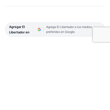
Agregar El
Agrega El Libertador a tus medios
preferidos en Google
Libertador en
Como parte de las actividades por el Día
Internacional del Animal, se presentó en Capital el
programa “Héroes mascoteros” con el que se
busca trabajar articuladamente con los vecinos, en
pos del bienestar animal y para garantizar los