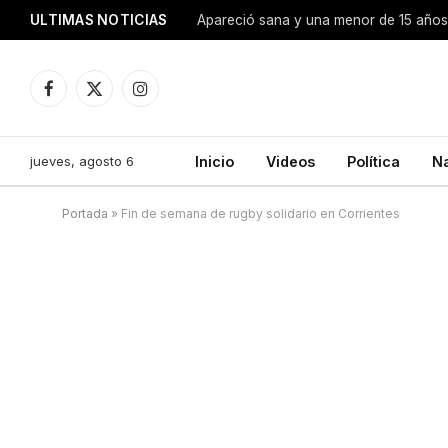
ULTIMAS NOTICIAS
Apareció sana y una menor de 15 años 
Facebook
X
Instagram
(Twitter)
jueves, agosto 6
Inicio
Videos
Política
N
Portada
»
Fin de semana de rugby solidario en Corrientes