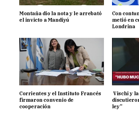
Montaña dio la nota y le arrebató
Con contun
el invicto a Mandiyú
metió en c
Londrina
Corrientes y el Instituto Francés
Vischi y la
firmaron convenio de
discutiero
cooperación
ley”