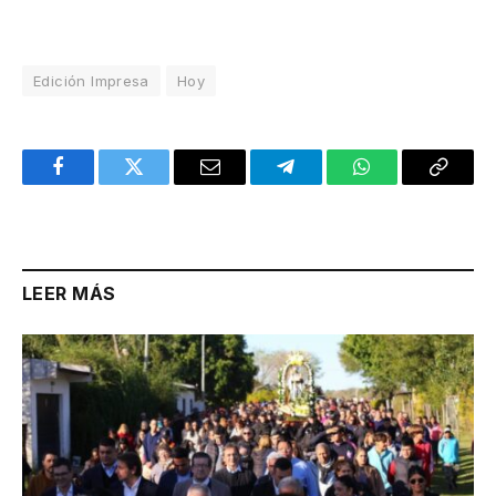
Edición Impresa
Hoy
Facebook
Twitter
Email
Telegram
WhatsApp
Copy
Link
LEER MÁS