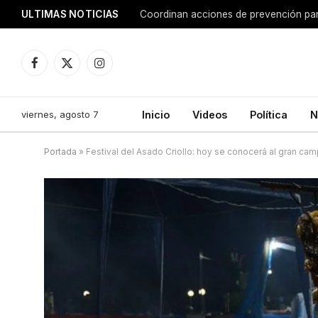
ULTIMAS NOTICIAS
Coordinan acciones de prevención para
Facebook
X
Instagram
(Twitter)
viernes, agosto 7
Inicio
Videos
Política
N
Portada
»
Festival del Asado Criollo: hoy se conocerá al gran camp