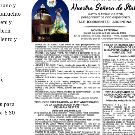
arano y
Manuelito
ets y
mbién
lento y
í,
s para
o: 6.30-