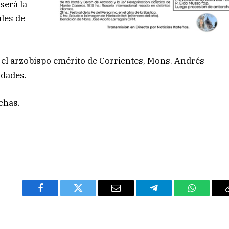
será la
les de
r el arzobispo emérito de Corrientes, Mons. Andrés
idades.
chas.
Facebook
Twitter
Email
Telegram
WhatsAp