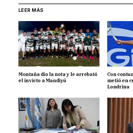
LEER MÁS
Montaña dio la nota y le arrebató
Con contun
el invicto a Mandiyú
metió en c
Londrina