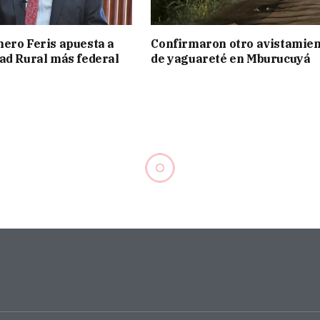
ero Feris apuesta a
Confirmaron otro avistamie
ad Rural más federal
de yaguareté en Mburucuyá