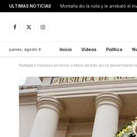
ULTIMAS NOTICIAS
Montaña dio la nota y le arrebató el i
Facebook
X
Instagram
(Twitter)
jueves, agosto 6
Inicio
Videos
Política
N
Portada
»
Festejos en honor a María de Itatí: así se desarrollarán 