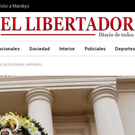
nvicto a Mandiyú
acionales
Sociedad
Interior
Policiales
Deportes
las actividades centrales