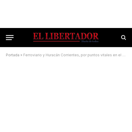
Portada
»
Ferroviario y Huracán Corrientes, por puntos vitales en el estadio «rutero»