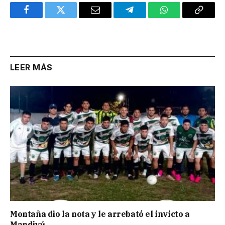
Facebook
Twitter
Email
Telegram
WhatsApp
Copy
Link
LEER MÁS
Montaña dio la nota y le arrebató el invicto a
Mandiyú