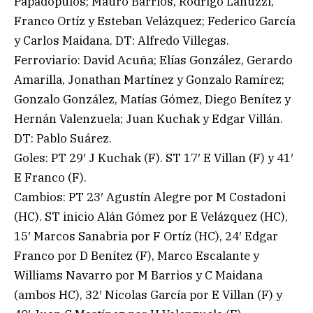
Papadopulos; Mauro Barrios, Rodrigo Lanuzzi,
Franco Ortíz y Esteban Velázquez; Federico García
y Carlos Maidana. DT: Alfredo Villegas.
Ferroviario: David Acuña; Elías González, Gerardo
Amarilla, Jonathan Martínez y Gonzalo Ramírez;
Gonzalo González, Matías Gómez, Diego Benítez y
Hernán Valenzuela; Juan Kuchak y Edgar Villán.
DT: Pablo Suárez.
Goles: PT 29′ J Kuchak (F). ST 17′ E Villan (F) y 41′
E Franco (F).
Cambios: PT 23′ Agustín Alegre por M Costadoni
(HC). ST inicio Alán Gómez por E Velázquez (HC),
15′ Marcos Sanabria por F Ortíz (HC), 24′ Edgar
Franco por D Benítez (F), Marco Escalante y
Williams Navarro por M Barrios y C Maidana
(ambos HC), 32′ Nicolas García por E Villan (F) y