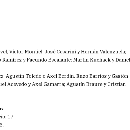
ivel, Víctor Montiel, José Cesarini y Hernán Valenzuela;
o Ramírez y Facundo Escalante; Martín Kuchack y Danie
, Agustín Toledo o Axel Berdin, Enzo Barrios y Gastón
el Acevedo y Axel Gamarra; Agustín Braure y Cristian
ra.
io: 17
3.