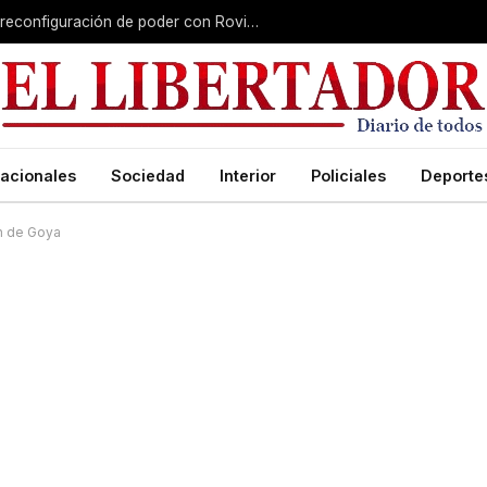
Misiones gana peso nacional en plena reconfiguración de poder con Rovira afuera
acionales
Sociedad
Interior
Policiales
Deporte
án de Goya