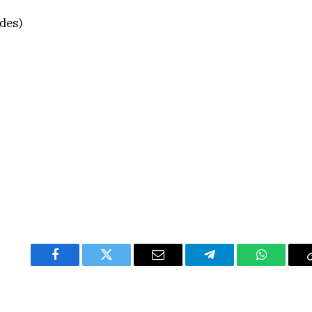
des)
Facebook
Twitter
Email
Telegram
WhatsAp