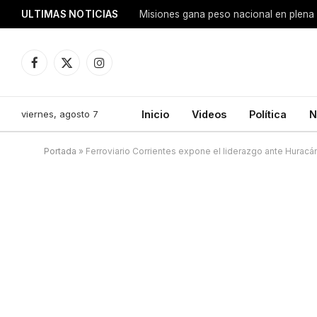
ULTIMAS NOTICIAS
Facebook
X
Instagram
(Twitter)
viernes, agosto 7
Inicio
Videos
Política
N
Portada
»
Ferroviario Corrientes expone el liderazgo ante Hurac