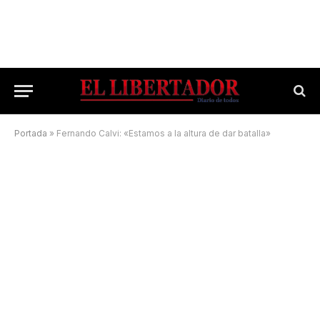
Portada
»
Fernando Calvi: «Estamos a la altura de dar batalla»