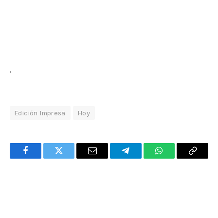
.
Edición Impresa
Hoy
Facebook
Twitter
Email
Telegram
WhatsApp
Copy
Link