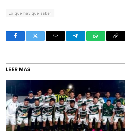
Lo que hay que saber
Facebook
Twitter
Email
Telegram
WhatsApp
Copy
Link
LEER MÁS