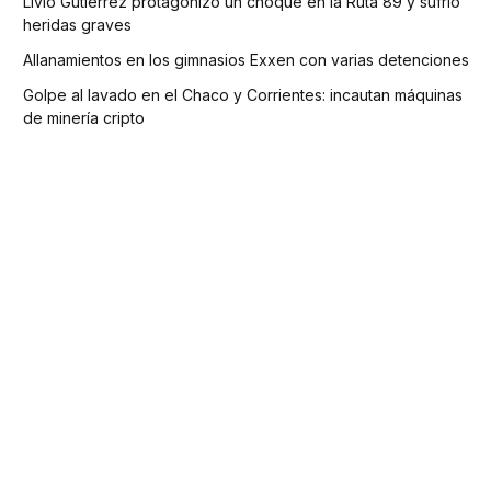
Livio Gutiérrez protagonizó un choque en la Ruta 89 y sufrió
heridas graves
Allanamientos en los gimnasios Exxen con varias detenciones
Golpe al lavado en el Chaco y Corrientes: incautan máquinas
de minería cripto