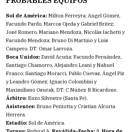
PROBABLES EQUIPOS
Sol de América:
Milton Ferreyra; Angel Gómez,
Facundo Pardo, Marcos Ojeda y Gabriel Britez;
José Romero, Mariano Mendoza, Nicolás Iachetti y
Facundo Mendoza; Bruno Di Martino y Luis
Campero. DT: Omar Larroza.
Boca Unidos:
David Acuña; Facundo Fernández,
Santiago Chamorro, Alejandro Leani y Nahuel
Franco; Santiago Moracci, Pablo Cuevas, Ángel Piz
y Leandro Gómez; Ignacio Colombini y
Maximiliano Osurak. DT: C Núñez-R Ricardone.
Árbitro:
Enzo Silvestre (Santa Fe).
Asistentes:
Bruno Pezzotta y Cristian Alcorta
Herrera.
Estadio:
Sol de América.
Torneo:
Federal A.
Reválida-Fecha:
8.
Hora de