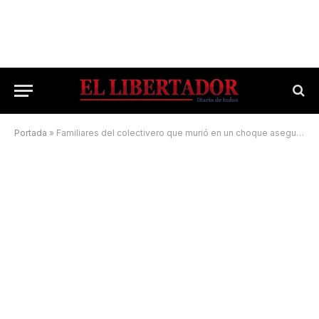
Portada
»
Familiares del colectivero que murió en un choque aseguran que lo empujaron