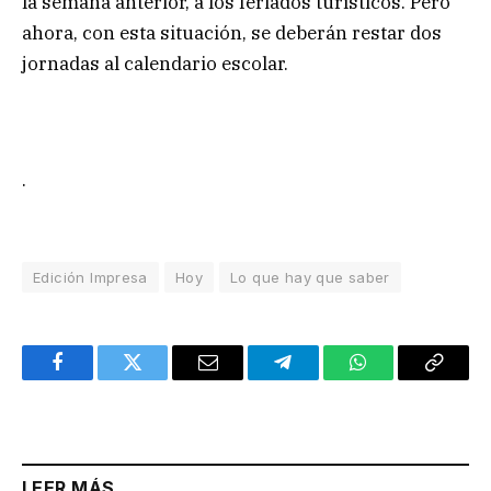
la semana anterior, a los feriados turísticos. Pero
ahora, con esta situación, se deberán restar dos
jornadas al calendario escolar.
.
Edición Impresa
Hoy
Lo que hay que saber
Facebook
Twitter
Email
Telegram
WhatsApp
Copy
Link
LEER MÁS