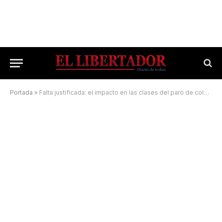
Portada
»
Falta justificada: el impacto en las clases del paro de colectivos