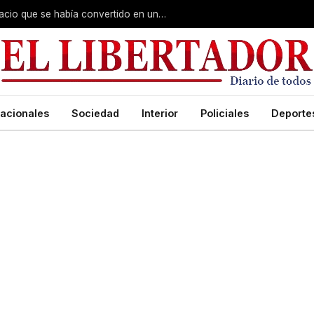
Barrio Hipódromo: recuperaron un espacio que se había convertido en un basural
acionales
Sociedad
Interior
Policiales
Deporte