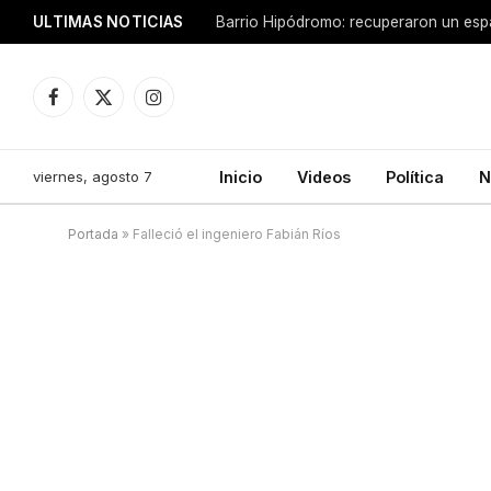
ULTIMAS NOTICIAS
Facebook
X
Instagram
(Twitter)
viernes, agosto 7
Inicio
Videos
Política
N
Portada
»
Falleció el ingeniero Fabián Ríos