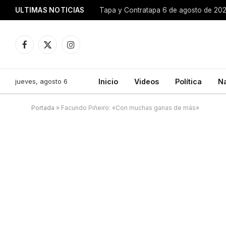
ULTIMAS NOTICIAS
Tapa y Contratapa 6 de agosto de 20
Facebook
X
Instagram
(Twitter)
jueves, agosto 6
Inicio
Videos
Política
N
Portada
»
Facundo Piñeiro: «Con muchas ganas de más»