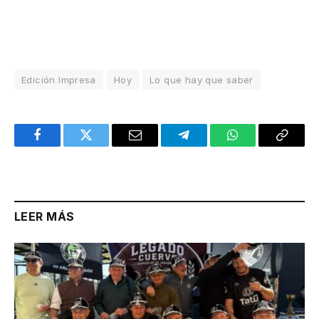
Edición Impresa
Hoy
Lo que hay que saber
Facebook
Twitter
Email
Telegram
WhatsApp
Copy
Link
LEER MÁS