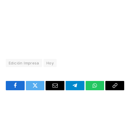
Edición Impresa
Hoy
Facebook
Twitter
Email
Telegram
WhatsApp
Copy
Link