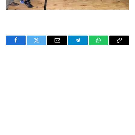
Facebook
Twitter
Email
Telegram
WhatsApp
Copy
Link