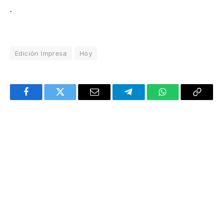
.
Edición Impresa
Hoy
Facebook
Twitter
Email
Telegram
WhatsApp
Copy
Link