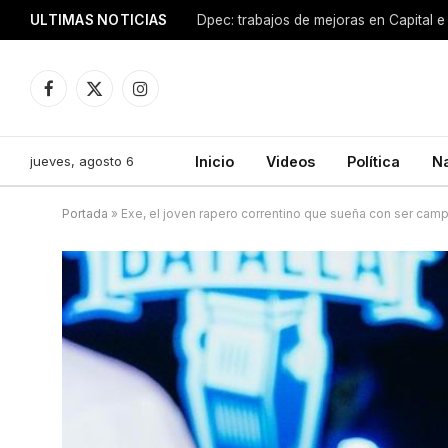
ULTIMAS NOTICIAS
Dpec: trabajos de mejoras en Capital e 
Facebook
X
Instagram
(Twitter)
jueves, agosto 6
Inicio
Videos
Política
N
Portada
»
Exe, el joven rapero correntino que sueña con ser cam