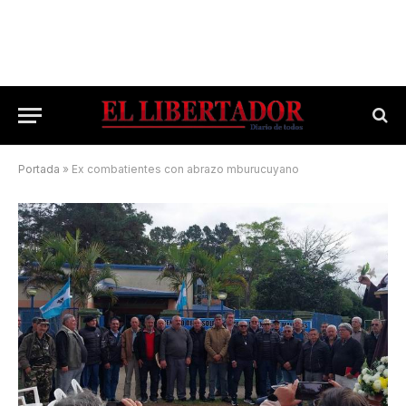
Portada
»
Ex combatientes con abrazo mburucuyano