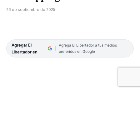
26 de septiembre de 2025
Agregar El
Agrega El Libertador a tus medios
preferidos en Google
Libertador en
El gobernador,
Gustavo Valdés
ponderó el proyecto
que este viernes vio la luz en su inauguración.
Develó cómo se gestó la idea central del nuevo