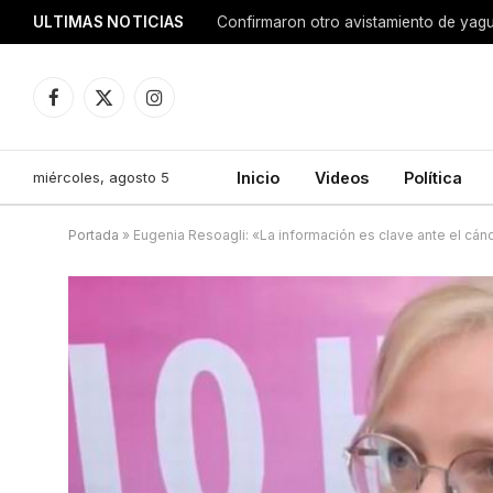
ULTIMAS NOTICIAS
Confirmaron otro avistamiento de ya
Facebook
X
Instagram
(Twitter)
miércoles, agosto 5
Inicio
Videos
Política
Portada
»
Eugenia Resoagli: «La información es clave ante el cá