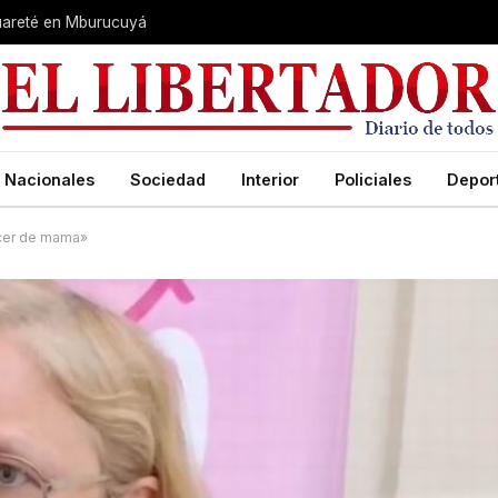
guareté en Mburucuyá
Nacionales
Sociedad
Interior
Policiales
Depor
ncer de mama»