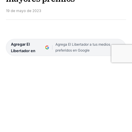
19 de mayo de 2023
Agregar El
Agrega El Libertador a tus medios
preferidos en Google
Libertador en
Tras cuatro días con una gran cantidad de
animales de la más alta genética desfilando por el
predio de la Sociedad Rural de Corrientes en