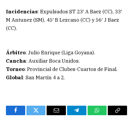
Incidencias
: Expulsados ST 23′ A Baez (CC), 33′
M Antunez (SM), 45′ B Lezcano (CC) y 56′ J Baez
(CC).
Árbitro
: Julio Enrique (Liga Goyana).
Cancha
: Auxiliar Boca Unidos.
Torneo
: Provincial de Clubes-Cuartos de Final.
Global
: San Martín 4 a 2.
Facebook
Twitter
Email
Telegram
WhatsApp
Copy
Link