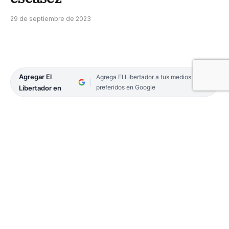
29 de septiembre de 2023
Agregar El
Agrega El Libertador a tus medios
preferidos en Google
Libertador en
Este domingo 1 de octubre, los Comedores
Comunitarios recibirán al Karai Octubre en el
parque Eucaliptal del barrio San Gerónimo, que se