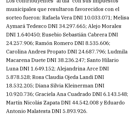
Los contribuyentes “al día” con sus impuestos
municipales que resultaron favorecidos con el
sorteo fueron: Rafaela Vera DNI 10.033.071; Melisa
Aymará Tedesco DNI 34.297.665; Alejo Morales
DNI 1.640450; Eusebio Sebastián Cabrera DNI
24.257.906; Ramón Romero DNI 8.535.606;
Carolina Andres Propato DNI 24.687.796; Ludmila
Macarena Duete DNI 38.236.247; Santo Hilario
Luna DNI 1.649.152; Alejandrina Arce DNI
5.878.528; Rosa Claudia Ojeda Landi DNI
18.532.205; Diana Silvia Kleinerman DNI
10.920.736; Graciela Ana Cuadrado DNI 6.143.548;
Martín Nicolás Zapata DNI 44.542.008 y Eduardo
Antonio Malatesta DNI 5.893.926.