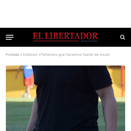
Portada
»
Estévez: «Tenemos que hacernos fuerte de local»