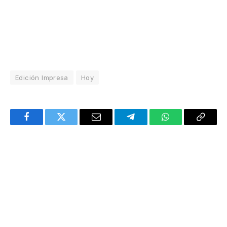
Edición Impresa
Hoy
Facebook
Twitter
Email
Telegram
WhatsApp
Copy
Link