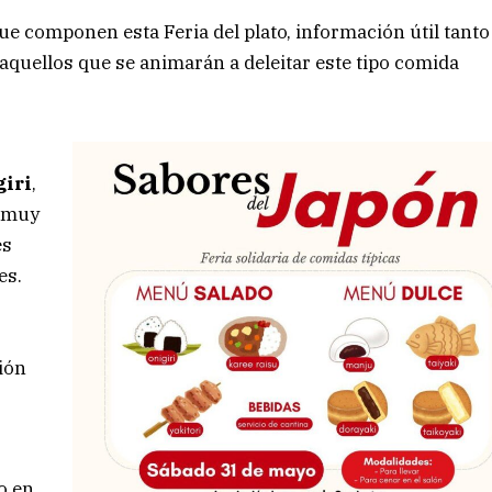
ue componen esta Feria del plato, información útil tanto
aquellos que se animarán a deleitar este tipo comida
giri
,
n muy
es
es.
ión
o en