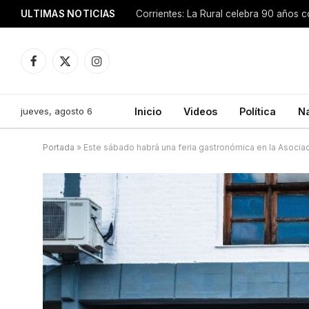
ULTIMAS NOTICIAS
Facebook
X
Instagram
(Twitter)
jueves, agosto 6
Inicio
Videos
Política
N
Portada
»
Este sábado habrá una feria gastronómica en la Asoci