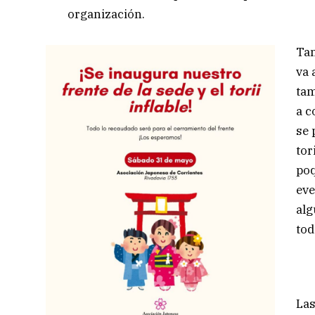
organización.
Tam
va 
tam
a c
se 
tor
poq
eve
alg
tod
Las