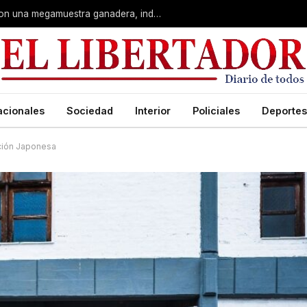
Corrientes: La Rural celebra 90 años con una megamuestra ganadera, industrial y artística
acionales
Sociedad
Interior
Policiales
Deportes
ación Japonesa