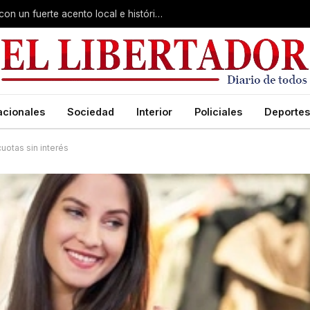
Virasoro inauguró la 7ª Feria del Libro con un fuerte acento local e histórico
acionales
Sociedad
Interior
Policiales
Deportes
uotas sin interés