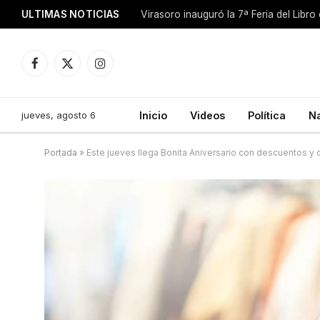
ULTIMAS NOTICIAS
Facebook
X
Instagram
(Twitter)
jueves, agosto 6
Inicio
Videos
Política
N
Portada
»
Este jueves llega Bonita Aniversario con descuentos y c