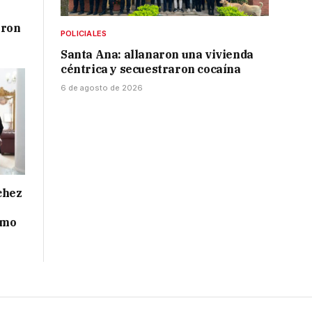
aron
POLICIALES
Santa Ana: allanaron una vivienda
céntrica y secuestraron cocaína
6 de agosto de 2026
chez
smo