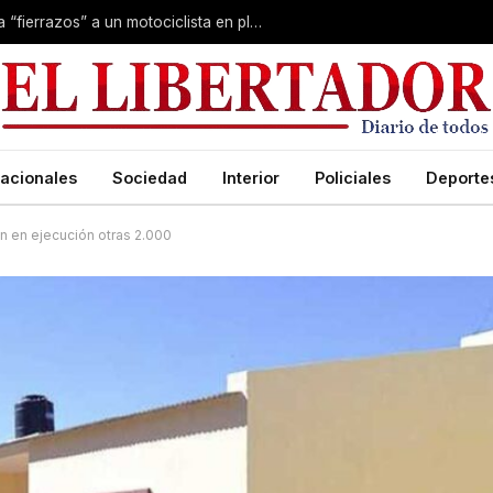
Conmoción en Corrientes: asesinaron a “fierrazos” a un motociclista en plena calle
acionales
Sociedad
Interior
Policiales
Deporte
an en ejecución otras 2.000