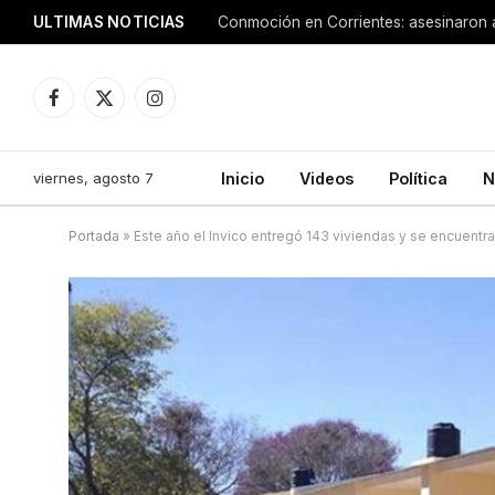
ULTIMAS NOTICIAS
Facebook
X
Instagram
(Twitter)
viernes, agosto 7
Inicio
Videos
Política
N
Portada
»
Este año el Invico entregó 143 viviendas y se encuentr