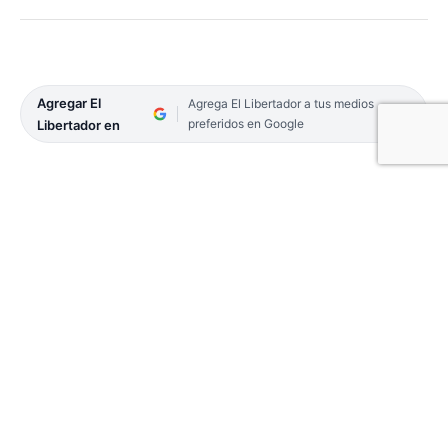
Agregar El
Agrega El Libertador a tus medios
preferidos en Google
Libertador en
Juan Ignacio Sonaridio, estudiante de Bella Vista,
se consagró campeón del Sudamericano de
Ajedrez Blitz realizado en el XXI Festival
Sudamericano de la Juventud en Cali, Colombia.